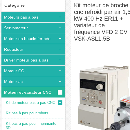
par air 1,5 kW 400 Hz ER11 + variateur de fréquence VFD 2 CV VSK-ASL1.5B
Kit moteur de broche
Catégorie
cnc refroidi par air 1,
Moteurs pas à pas
kW 400 Hz ER11 +
variateur de
Servomoteur
fréquence VFD 2 CV
VSK-ASL1.5B
Moteur en boucle fermée
Réducteur
Driver moteur pas à pas
Moteur CC
Moteur ac
Moteur et variateur CNC
Kit de moteur pas à pas CNC
Kit pas à pas pour robots
Kit pas à pas pour imprimante
3D