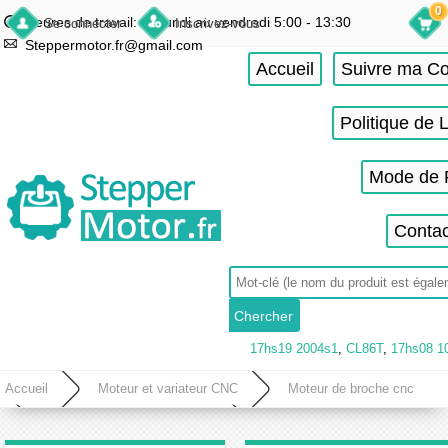
0
Heures de travail: du lundi au vendredi 5:00 - 13:30
Se connecter
Inscrivez-vous
Steppermotor.fr@gmail.com
Accueil
Suivre ma 
Politique de 
Mode de 
Contac
17hs19 2004s1
,
CL86T
,
17hs08 1
Accueil
Moteur et variateur CNC
Moteur de broche cnc
Kit VFD et moteur de broche
Kit moteur de broche cnc refroidi