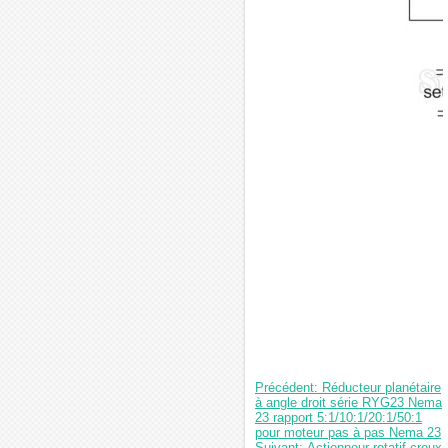
Précédent: Réducteur planétaire
à angle droit série RYG23 Nema
23 rapport 5:1/10:1/20:1/50:1
pour moteur pas à pas Nema 23
Suivant: Actionneur rotatif creux