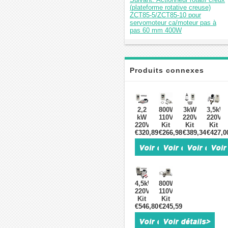
(plateforme rotative creuse)
ZCT85-5/ZCT85-10 pour
servomoteur ca/moteur pas à
pas 60 mm 400W
Produits connexes
2,2
800W
3kW
3,5kW
kW
110V/220V
220V/380V
220V/
220V/380V
Kit
Kit
Kit
€320,89
Kit
moteur
€266,98
moteur
€389,34
moteu
€427,0
moteur
de
de
de
de
broche
broche
broch
broche
refroidi
refroidi
refroid
refroidi
par
par
par
par
air
air
air
air
et
et
GDZ10
4,5kW
800W
et
variateur
variateur
3.5
220V/380V
110V/220V
variateur
de
de
+
Kit
Kit
de
fréquence
fréquence
H100-
moteur
€546,80
moteur
€245,59
fréquence
(VFD)
(VFD)
3.7S2/
de
de
(VFD)
GDZ80X73-
GDZ80X73-
avec
broche
broche
GDZ80X73-
0.8
3 +
variate