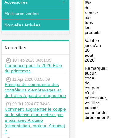
Accessoires
6%
de
remise
Meilleures ventes
sur
tous
Nouvelles Arrivées
les
produits
Valable
jusqu'au
Nouvelles
20
août
2026
10 Feb 2026 06:01:05
L’annonce pour la 2026 Fête
Remarque:
du printemps
aucun
code
11 Apr 2026 03:56:39
de
Principe de commande des
coupon
contrôleurs d’embrayages et
n'est
de freins à poudre magnétique
nécessaire,
veuillez
09 Jul 2024 07:34:46
passer
Comment augmenter le couple
commande
ou la vitesse d'un moteur pas
directement!
à pas avec Arduino
(alimentation, moteur, Arduino)
Achat
?
immédiat: