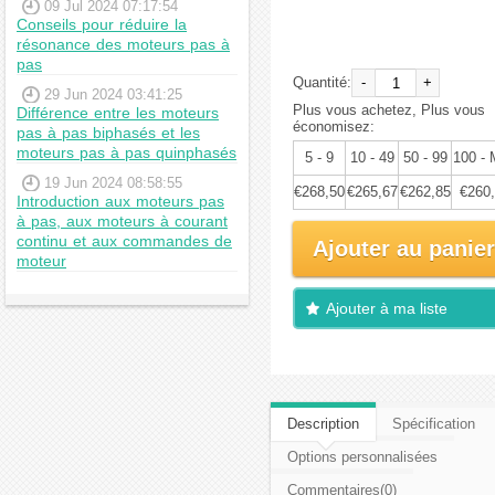
09 Jul 2024 07:17:54
€282,63
Conseils pour réduire la
résonance des moteurs pas à
pas
Quantité:
-
+
29 Jun 2024 03:41:25
Plus vous achetez, Plus vous
Différence entre les moteurs
économisez:
pas à pas biphasés et les
moteurs pas à pas quinphasés
5 - 9
10 - 49
50 - 99
100 -
19 Jun 2024 08:58:55
€268,50
€265,67
€262,85
€260
Introduction aux moteurs pas
à pas, aux moteurs à courant
continu et aux commandes de
Ajouter au panier
moteur
Ajouter à ma liste
d'envies
Description
Spécification
Options personnalisées
Commentaires(0)