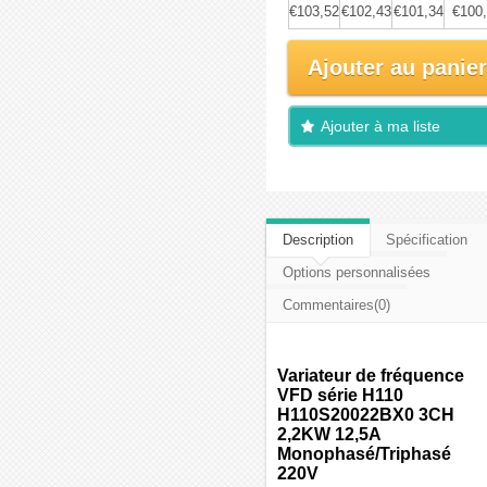
€103,52
€102,43
€101,34
€100
Ajouter au panier
Ajouter à ma liste
d'envies
Description
Spécification
Options personnalisées
Commentaires(0)
Variateur de fréquence
VFD série H110
H110S20022BX0 3CH
2,2KW 12,5A
Monophasé/Triphasé
220V