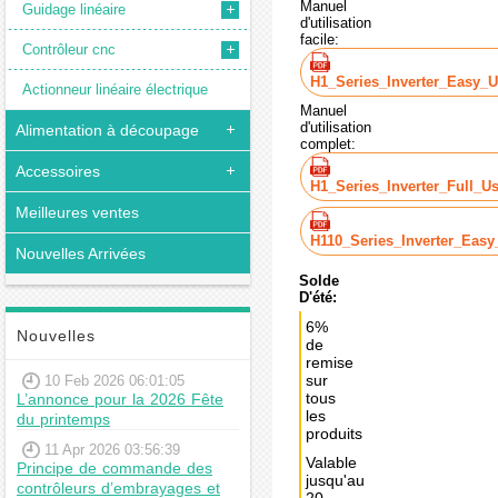
Manuel
Guidage linéaire
d'utilisation
facile:
Contrôleur cnc
H1_Series_Inverter_Easy_
Actionneur linéaire électrique
Manuel
d'utilisation
Alimentation à découpage
complet:
Accessoires
H1_Series_Inverter_Full_U
Meilleures ventes
H110_Series_Inverter_Easy
Nouvelles Arrivées
Solde
D'été:
6%
Nouvelles
de
remise
sur
10 Feb 2026 06:01:05
tous
L’annonce pour la 2026 Fête
les
du printemps
produits
11 Apr 2026 03:56:39
Valable
Principe de commande des
jusqu'au
contrôleurs d’embrayages et