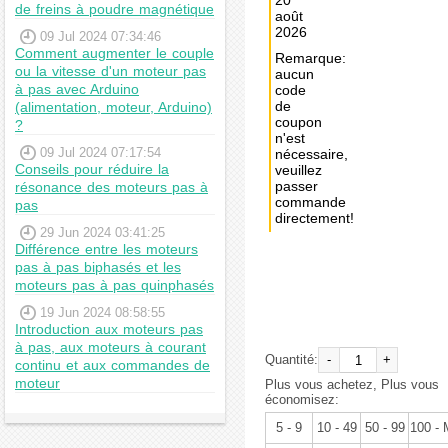
20
de freins à poudre magnétique
août
2026
09 Jul 2024 07:34:46
Comment augmenter le couple
Remarque:
ou la vitesse d'un moteur pas
aucun
à pas avec Arduino
code
de
(alimentation, moteur, Arduino)
coupon
?
n'est
09 Jul 2024 07:17:54
nécessaire,
Conseils pour réduire la
veuillez
passer
résonance des moteurs pas à
commande
pas
directement!
29 Jun 2024 03:41:25
Différence entre les moteurs
Achat
pas à pas biphasés et les
immédiat:
moteurs pas à pas quinphasés
€108,97
19 Jun 2024 08:58:55
Introduction aux moteurs pas
à pas, aux moteurs à courant
Quantité:
-
+
continu et aux commandes de
moteur
Plus vous achetez, Plus vous
économisez:
5 - 9
10 - 49
50 - 99
100 -