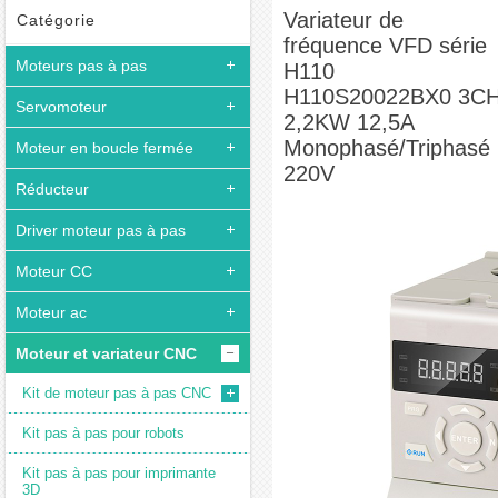
Variateur de fréquence VFD série H110 H110S20022BX0 3CH 2,2KW 12,5A
Variateur de
Catégorie
fréquence VFD série
Monophasé/Triphasé 220V
Moteurs pas à pas
H110
H110S20022BX0 3C
Servomoteur
2,2KW 12,5A
Monophasé/Triphasé
Moteur en boucle fermée
220V
Réducteur
Driver moteur pas à pas
Moteur CC
Moteur ac
Moteur et variateur CNC
Kit de moteur pas à pas CNC
Kit pas à pas pour robots
Kit pas à pas pour imprimante
3D