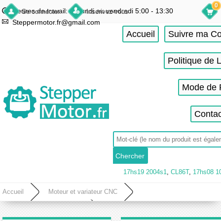
0
Heures de travail: du lundi au vendredi 5:00 - 13:30
Se connecter
Inscrivez-vous
Steppermotor.fr@gmail.com
Accueil
Suivre ma 
Politique de 
Mode de 
Contac
17hs19 2004s1
,
CL86T
,
17hs08 1
Accueil
Moteur et variateur CNC
Variateur de fréquence (VFD)
Variateur de fréquence 2.2KW